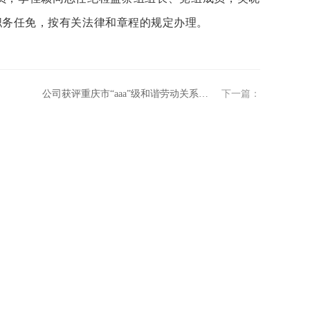
职务任免，按有关法律和章程的规定办理。
公司获评重庆市“aaa”级和谐劳动关系企业
下一篇：
公司页面乐橙下载的版权所