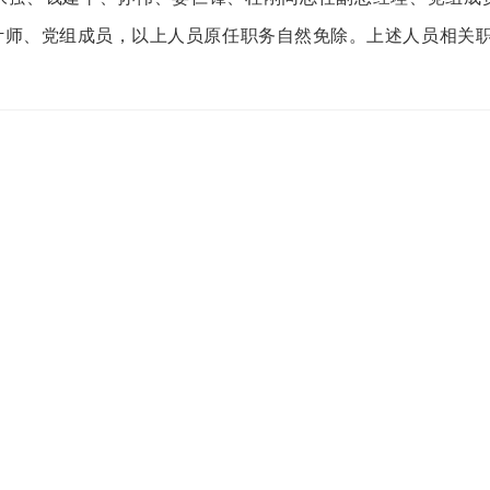
计师、党组成员，以上人员原任职务自然免除。
上述人员相关
电话：023-49864621 传真：023-49864631
ight © 2015-2019 all rights reserved 中国船舶重庆液压机电有限
有