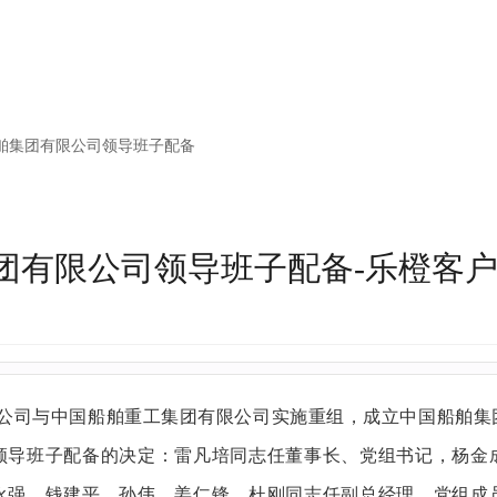
舶集团有限公司领导班子配备
团有限公司领导班子配备-乐橙客户
公司与中国船舶重工集团有限公司实施重组，成立中国船舶集
领导班子配备的决定：
雷凡培同志任董事长、党组书记，杨金
永强、钱建平、孙伟、姜仁锋、杜刚同志任副总经理、党组成