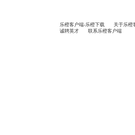
乐橙客户端-乐橙下载
关于乐橙
诚聘英才
联系乐橙客户端
news center
新闻资讯