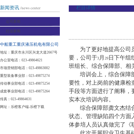
新闻资讯
/news center
栏目详情
公司新闻
行业新闻
中船重工重庆液压机电有限公司
为了更好地提高公司
地址：重庆市永川区兴龙大道2667号
要，公司于
月
日下午组
3
29
办公室电话：023-49864621
班组长、综合保障部、相
市场营销部电话：023-49863002
培训会上，综合保障
重型装备事业部：023-49875274
要性，对上岗前的健康检
传动事业部电话：023-49875254
手段等方面进行了阐释，
成套事业部电话：023-49875264
实本次培训内容。
传真：023-49864631
网址：
乐橙客户端-乐橙下载
综合保障部龚文杰结
状态、管理缺陷四个方面
体参培人员认真做完了《
此次开展职业卫生基