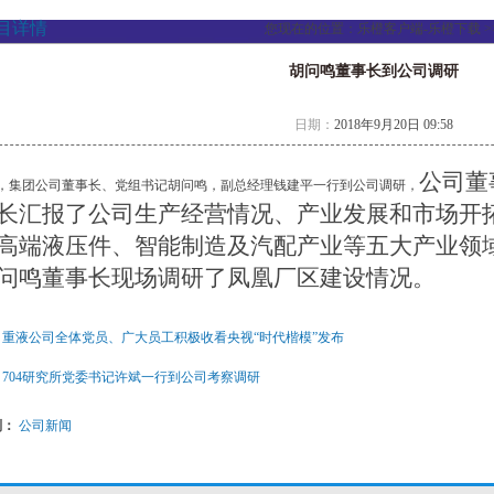
目详情
您现在的位置：
乐橙客户端-乐橙下载
>
胡问鸣董事长到公司调研
日期：
2018年9月20日 09:58
公司董
日，集团公司董事长、党组书记胡问鸣，副总经理钱建平一行到公司调研，
长汇报了公司生产经营情况、产业发展和市场开
高端液压件、智能制造及汽配产业等五大产业领
问鸣董事长现场调研了凤凰厂区建设情况。
：
重液公司全体党员、广大员工积极收看央视“时代楷模”发布
：
704研究所党委书记许斌一行到公司考察调研
别：
公司新闻