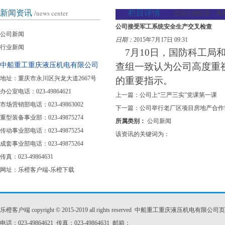
新闻资讯
/news center
栏目详情
您现在的位置：
乐
公司接受军工系统安全生产交叉检查
公司新闻
日期：
2015年7月17日 09:31
行业新闻
7
月
10
日
，国防科工局
中船重工重庆液压机电有限公司
查组一致认为公司高度重
地址：重庆市永川区兴龙大道2667号
的重要指示。
办公室电话：023-49864621
上一篇：
公司上“三严三实”党课第一课
市场营销部电话：023-49863002
下一篇：
公司举行老厂区项目房地产合作
重型装备事业部：023-49875274
所属类别：
公司新闻
传动事业部电话：023-49875254
该资讯的关键词为：
成套事业部电话：023-49875264
传真：023-49864631
网址：
乐橙客户端-乐橙下载
乐橙客户端 copyright © 2015-2019 all rights reserved 中船重工重庆液压机
电话：023-49864621 传真：023-49864631 邮箱：