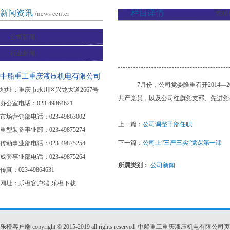
新闻资讯
/news center
栏目详情
您现
公司新闻
行业新闻
中船重工重庆液压机电有限公司
7月份，公司党委隆重召开2014
地址：重庆市永川区兴龙大道2667号
共产党员，以及公司红旗党支部、先进党
办公室电话：023-49864621
市场营销部电话：023-49863002
上一篇：
公司调整干部任职
重型装备事业部：023-49875274
下一篇：
公司上“三严三实”党课第一课
传动事业部电话：023-49875254
成套事业部电话：023-49875264
所属类别：
公司新闻
传真：023-49864631
网址：
乐橙客户端-乐橙下载
乐橙客户端 copyright © 2015-2019 all rights reserved 中船重工重庆液压机