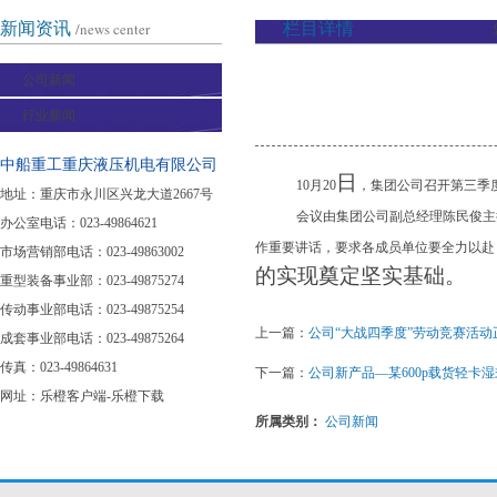
新闻资讯
/news center
栏目详情
公司新闻
行业新闻
中船重工重庆液压机电有限公司
日
10
月20
，集团公司召开第三季
地址：重庆市永川区兴龙大道2667号
会议由集团公司副总经理陈民俊主
办公室电话：023-49864621
作重要讲话，要求各成员单位要全力以赴，
市场营销部电话：023-49863002
的实现奠定坚实基础。
重型装备事业部：023-49875274
传动事业部电话：023-49875254
上一篇：
公司“大战四季度”劳动竞赛活动
成套事业部电话：023-49875264
传真：023-49864631
下一篇：
公司新产品—某600p载货轻卡
网址：
乐橙客户端-乐橙下载
所属类别：
公司新闻