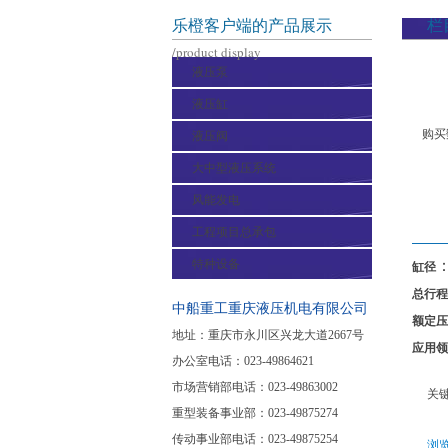
乐橙客户端的产品展示
栏
/product display
液压泵
液压缸
购买
液压阀
大中型液压系统
风能发电
工程项目总承包
特种设备
：
缸径
总行程
中船重工重庆液压机电有限公司
额定压
地址：重庆市永川区兴龙大道2667号
应用领
办公室电话：023-49864621
市场营销部电话：023-49863002
关
重型装备事业部：023-49875274
传动事业部电话：023-49875254
浏