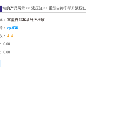
户端的产品展示
>>
液压缸
>> 重型自卸车举升液压缸
称：
重型自卸车举升液压缸
号：
cp-036
数：
414
：
0.00
：
0.00