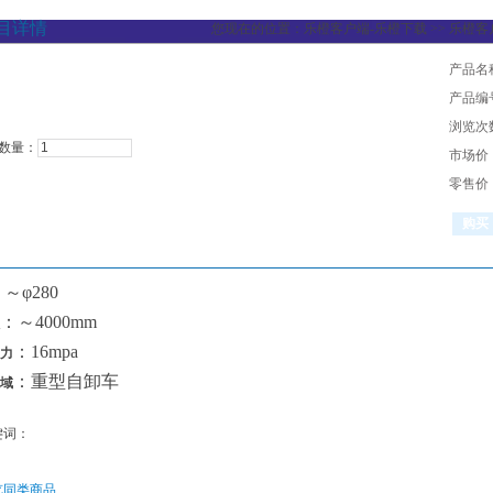
目详情
您现在的位置：
乐橙客户端-乐橙下载
>>
乐橙客
产品名
产品编
浏览次
数量：
市场价
零售价
～φ280
：～4000mm
：16mpa
力
：重型自卸车
域
键词：
览同类商品