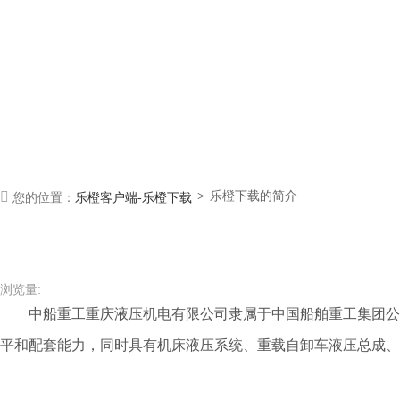
>
乐橙下载的简介
您的位置：
乐橙客户端-乐橙下载
浏览量
:
中船重工重庆液压机电有限公司隶属于中国船舶重工集团公司
平和配套能力，同时具有机床液压系统、重载自卸车液压总成、