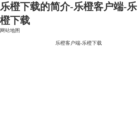
乐橙下载的简介-乐橙客户端-乐
橙下载
网站地图
您好，欢迎来到中船重工重庆液压机电有限公司！
乐橙客户端-乐橙下载